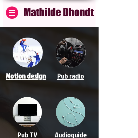
Mathilde Dhondt
Motion design
Pub radio
Pub TV
Audioguide