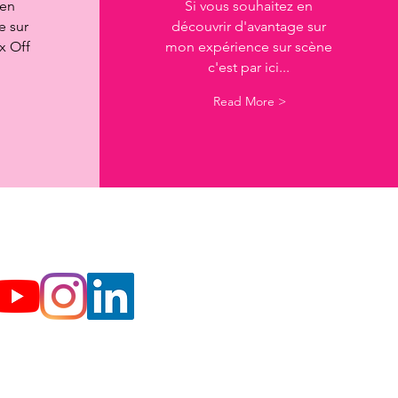
 en
Si vous souhaitez en
e sur
découvrir d'avantage sur
x Off
mon expérience sur scène
c'est par ici
...
Read More >