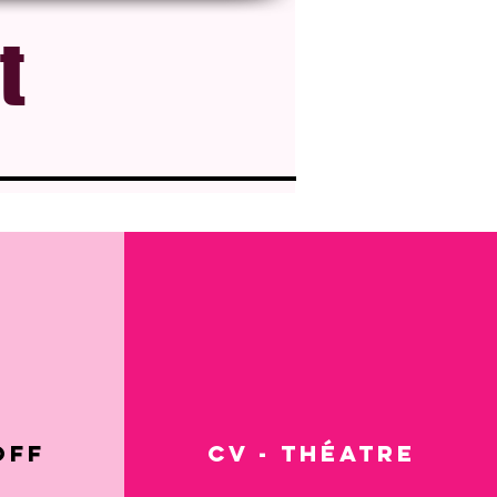
t
Off
CV - Théatre